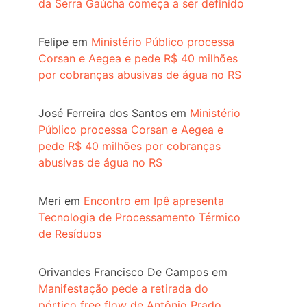
da Serra Gaúcha começa a ser definido
Felipe
em
Ministério Público processa
Corsan e Aegea e pede R$ 40 milhões
por cobranças abusivas de água no RS
José Ferreira dos Santos
em
Ministério
Público processa Corsan e Aegea e
pede R$ 40 milhões por cobranças
abusivas de água no RS
Meri
em
Encontro em Ipê apresenta
Tecnologia de Processamento Térmico
de Resíduos
Orivandes Francisco De Campos
em
Manifestação pede a retirada do
pórtico free flow de Antônio Prado