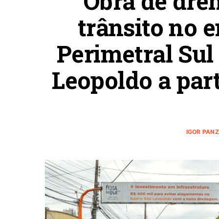
Obra de dre
trânsito no 
Perimetral Sul
Leopoldo a part
IGOR PAN