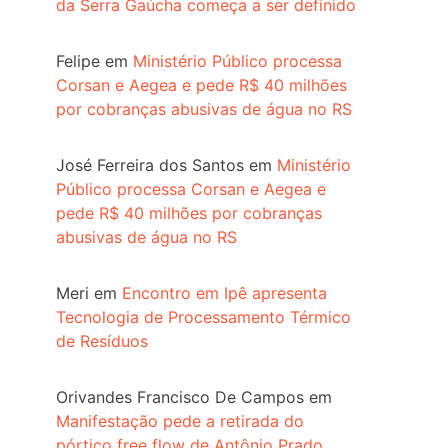
da Serra Gaúcha começa a ser definido
Felipe
em
Ministério Público processa
Corsan e Aegea e pede R$ 40 milhões
por cobranças abusivas de água no RS
José Ferreira dos Santos
em
Ministério
Público processa Corsan e Aegea e
pede R$ 40 milhões por cobranças
abusivas de água no RS
Meri
em
Encontro em Ipê apresenta
Tecnologia de Processamento Térmico
de Resíduos
Orivandes Francisco De Campos
em
Manifestação pede a retirada do
pórtico free flow de Antônio Prado