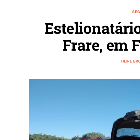
SEG
Estelionatári
Frare, em 
FILIPE B