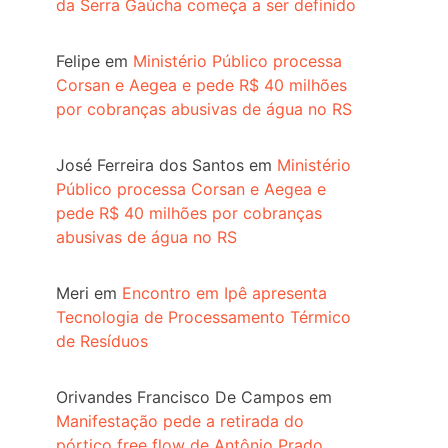
da Serra Gaúcha começa a ser definido
Felipe
em
Ministério Público processa
Corsan e Aegea e pede R$ 40 milhões
por cobranças abusivas de água no RS
José Ferreira dos Santos
em
Ministério
Público processa Corsan e Aegea e
pede R$ 40 milhões por cobranças
abusivas de água no RS
Meri
em
Encontro em Ipê apresenta
Tecnologia de Processamento Térmico
de Resíduos
Orivandes Francisco De Campos
em
Manifestação pede a retirada do
pórtico free flow de Antônio Prado