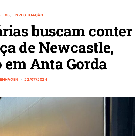
UE 03
INVESTIGAÇÃO
árias buscam conter
ça de Newcastle,
o em Anta Gorda
ZENHAGEN
22/07/2024