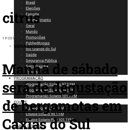
Brasil
Eleições
citrus
Esporte
Entretenimento
Geral
Mundo
Promoções
1 POST
Publieditoriais
SERRA GAÚCHA
Rio Grande do Sul
Saúde
Segurança Pública
Manhã de sábado
Serra Gaúcha
Trânsito
PROGRAMAÇÃO
será de degustação
Programação Solaris 97.3 FM
Programação Solaris 99.1 FM
Programação Solaris 101.7 FM
de bergamotas em
EQUIPE
Equipe Solaris 97.3 FM
Equipe Solaris 99.1 FM
Caxias do Sul
Equipe Solaris Play 101.7 FM
SABOR SOLARIS